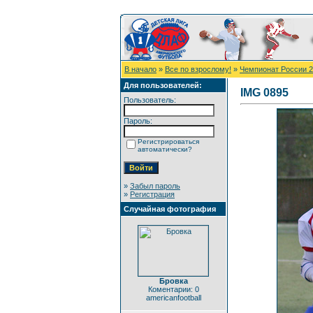
В начало
»
Все по взрослому!
»
Чемпионат России 
Для пользователей:
IMG 0895
Пользователь:
Пароль:
Регистрироваться
автоматически?
»
Забыл пароль
»
Регистрация
Случайная фотография
Бровка
Коментарии: 0
americanfootball