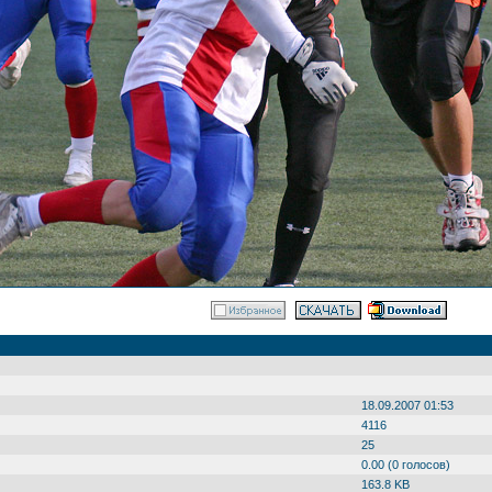
18.09.2007 01:53
4116
25
0.00 (0 голосов)
163.8 KB