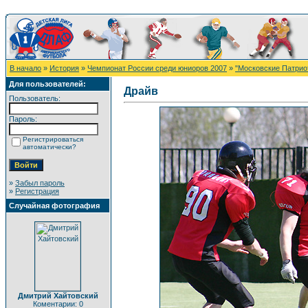
В начало
»
История
»
Чемпионат России среди юниоров 2007
»
"Московские Патрио
Для пользователей:
Драйв
Пользователь:
Пароль:
Регистрироваться
автоматически?
»
Забыл пароль
»
Регистрация
Случайная фотография
Дмитрий Хайтовский
Коментарии: 0