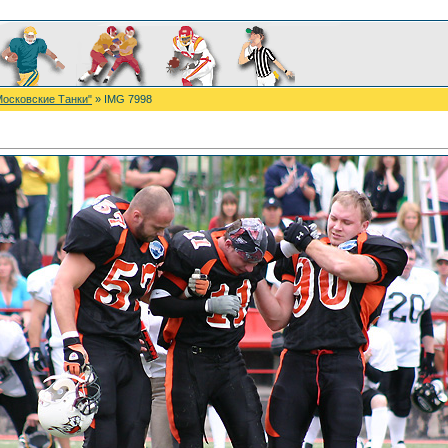
Московские Танки"
» IMG 7998