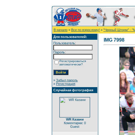
В начало
»
Все по взрослому!
»
"Черный Шторм" - "
Для пользователей:
IMG 7998
Пользователь:
Пароль:
Регистрироваться
автоматически?
»
Забыл пароль
»
Регистрация
Случайная фотография
WR Казани
Коментарии: 0
Guest