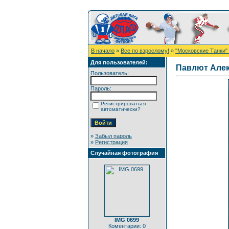
В начало
»
Все по взрослому!
»
"Московские Танки" 
Для пользователей:
Павлют Але
Пользователь:
Пароль:
Регистрироваться
автоматически?
»
Забыл пароль
»
Регистрация
Случайная фотография
IMG 0699
Коментарии: 0