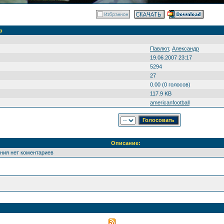
р
Павлют
,
Александр
19.06.2007 23:17
5294
27
0.00 (0 голосов)
117.9 KB
americanfootball
Описание:
ения нет коментариев