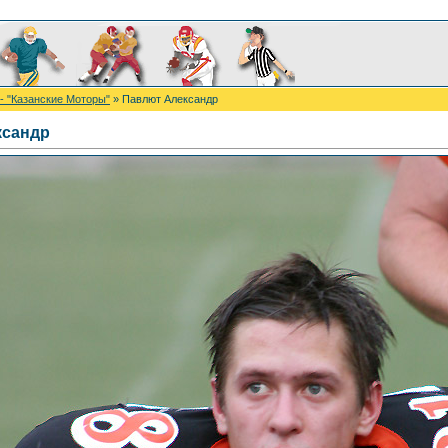
- "Казанские Моторы"
» Павлют Александр
ксандр