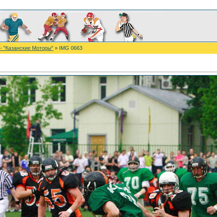
- "Казанские Моторы"
» IMG 0663