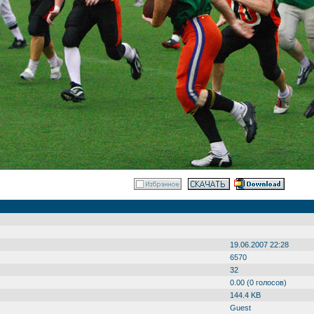
19.06.2007 22:28
6570
32
0.00 (0 голосов)
144.4 KB
Guest