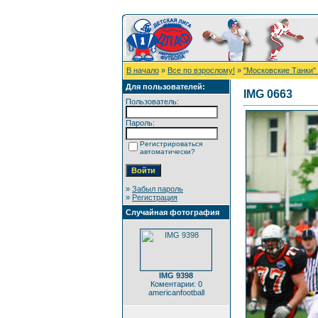
В начало
»
Все по взрослому!
»
"Московские Танки" 
Для пользователей:
IMG 0663
Пользователь:
Пароль:
Регистрироваться
автоматически?
»
Забыл пароль
»
Регистрация
Случайная фотография
IMG 9398
Коментарии: 0
americanfootball