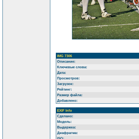
IMG 7306
Описание:
Ключевые слова:
Дата:
Просмотров:
Загрузок:
Рейтинг:
Размер файла:
Добавлено:
EXIF Info
Сделано:
Модель:
Выдержка:
Диафрагма:
ISO: