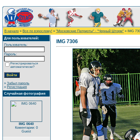
В начало
»
Все по взрослому!
»
"Московские Патриоты" - "Черный Шторм"
» IMG 73
Для пользователей:
IMG 7306
Пользователь:
Пароль:
Регистрироваться
автоматически?
»
Забыл пароль
»
Регистрация
Случайная фотография
IMG 0640
Коментарии: 0
Guest