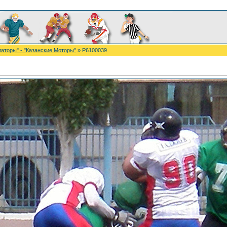
иаторы" - "Казанские Моторы"
» P6100039