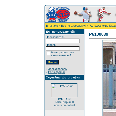
В начало
»
Все по взрослому!
»
"Астраханские Глад
Для пользователей:
P6100039
Пользователь:
Пароль:
Регистрироваться
автоматически?
»
Забыл пароль
»
Регистрация
Случайная фотография
IMG 1419
Коментарии: 0
americanfootball