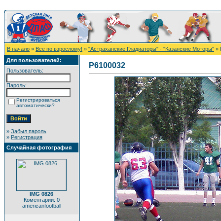
В начало
»
Все по взрослому!
»
"Астраханские Гладиаторы" - "Казанские Моторы"
» 
Для пользователей:
P6100032
Пользователь:
Пароль:
Регистрироваться
автоматически?
»
Забыл пароль
»
Регистрация
Случайная фотография
IMG 0826
Коментарии: 0
americanfootball