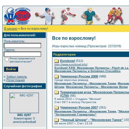
В начало
» Все по взрослому!
Для пользователей:
Все по взрослому!
Пользователь:
Игры взрослых команд (Просмотров: 2372078)
Пароль:
Подкатегории
Регистрироваться
Eurobowl
(512)
автоматически?
http://www.eurobowl.info/
Eurobowl XXIII. Московские Патриоты - Flash de L
Московские Патриоты и Seinäjoen Crocodiles
Чемпионат России 2008
(488)
»
Забыл пароль
»
Регистрация
Среди взрослых команд
,
Московские Патриоты - Московские Танки
Москов
Случайная фотография
,
Шторм
Московские Патриоты - Московские Волки
Товарищеская игра "Московские Патриоты
(СПб)
(66)
5 июня 2010 г. Стадион "Молния"
Счет 69:7 в пользу Патриотов
Чемпионат России 2007
(261)
,
Московские Патриоты - Московские Танки
"Моско
"Астраханские Гладиаторы"
IMG 6297
Коментарии: 0
"Черный Шторм" - "Московские Танки"
(33
americanfootball
08 июля 2007 г. Счет 13:19