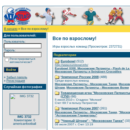
В начало
» Все по взрослому!
Для пользователей:
Все по взрослому!
Пользователь:
Игры взрослых команд (Просмотров: 2372731)
Пароль:
Подкатегории
Регистрироваться
Eurobowl
(512)
автоматически?
http://www.eurobowl.info/
Eurobowl XXIII. Московские Патриоты - Flash de L
Московские Патриоты и Seinäjoen Crocodiles
Чемпионат России 2008
(488)
»
Забыл пароль
»
Регистрация
Среди взрослых команд
,
Московские Патриоты - Московские Танки
Москов
Случайная фотография
,
Шторм
Московские Патриоты - Московские Волки
Товарищеская игра "Московские Патриоты
(СПб)
(66)
5 июня 2010 г. Стадион "Молния"
Счет 69:7 в пользу Патриотов
Чемпионат России 2007
(261)
,
Московские Патриоты - Московские Танки
"Моско
"Астраханские Гладиаторы"
IMG 3732
Коментарии: 0
"Черный Шторм" - "Московские Танки"
(33
americanfootball
08 июля 2007 г. Счет 13:19