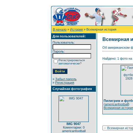
В начало
»
История
» Всемирная история
Для пользователей:
Всемирная 
Пользователь:
Об американском ф
Пароль:
Найдено: 1 фото на 
Регистрироваться
автоматически?
»
Забыл пароль
»
Регистрация
Случайная фотография
Пилигрим и футбо
(
americanfootball
)
Всемирная истори
IMG 9047
Коментарии: 0
americanfootball