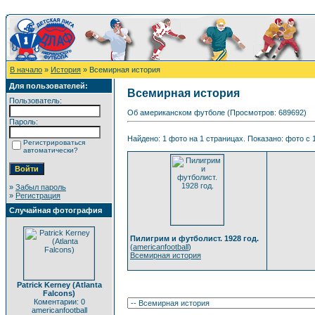
В начало
»
История
» Всемирная история
Для пользователей:
Всемирная история
Пользователь:
Об американском футболе (Просмотров: 689692)
Пароль:
Найдено: 1 фото на 1 страницах. Показано: фото с 1
Регистрироваться
автоматически?
»
Забыл пароль
»
Регистрация
Случайная фотография
Пилигрим и футболист. 1928 год.
(
americanfootball
)
Всемирная история
Patrick Kerney (Atlanta
Falcons)
Коментарии: 0
americanfootball