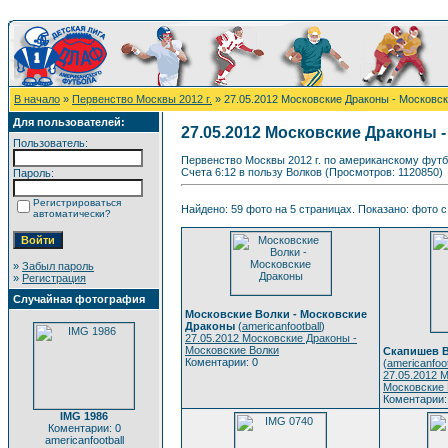
В начало
»
Первенство Москвы 2012 г.
» 27.05.2012 Московские Драконы - Московс
Для пользователей:
27.05.2012 Московские Драконы 
Пользователь:
Первенство Москвы 2012 г. по американскому футб
Счета 6:12 в пользу Волков (Просмотров: 1120850)
Пароль:
Регистрироваться
Найдено: 59 фото на 5 страницах. Показано: фото с 
автоматически?
»
Забыл пароль
»
Регистрация
Случайная фотография
Московские Волки - Московские
Драконы
(
americanfootball
)
27.05.2012 Московские Драконы -
Московские Волки
Скапишев 
Коментарии: 0
(
americanfoot
27.05.2012 
Московские 
Коментарии:
IMG 1986
Коментарии: 0
americanfootball