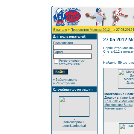
В начало
»
Первенство Москвы 2012 г.
» 27.05.2012
Для пользователей:
27.05.2012 
Пользователь:
Первенство Москвы 
Счета 6:12 в польз
Пароль:
Регистрироваться
Найдено: 59 фото на
автоматически?
»
Забыл пароль
»
Регистрация
Случайная фотография
Московские Волк
Драконы
(
american
27.05.2012 Москов
Московские Волки
Коментарии: 0
.
Коментарии: 0
americanfootball