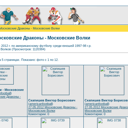
 Московские Драконы - Московские Волки
Московские Драконы - Московские Волки
2012 г. по американскому футболу среди юношей 1997-98 г.р.
у Волков (Просмотров: 1120384)
 5 страницах. Показано: фото с 1 по 12.
и - Московские
football
)
ские Драконы -
Скапишев Виктор Борисович
Скапишев Виктор Борисов
(
americanfootball
)
(
americanfootball
)
27.05.2012 Московские Драконы -
27.05.2012 Московские Драко
Московские Волки
Московские Волки
Коментарии: 0
Коментарии: 0