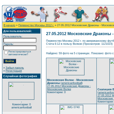
В начало
»
Первенство Москвы 2012 г.
» 27.05.2012 Московские Драконы - Московс
Для пользователей:
27.05.2012 Московские Драконы 
Пользователь:
Первенство Москвы 2012 г. по американскому футб
Счета 6:12 в пользу Волков (Просмотров: 1121023)
Пароль:
Регистрироваться
Найдено: 59 фото на 5 страницах. Показано: фото с 
автоматически?
»
Забыл пароль
»
Регистрация
Случайная фотография
Московские Волки - Московские
Драконы
(
americanfootball
)
27.05.2012 Московские Драконы -
Московские Волки
Скапишев 
Коментарии: 0
(
americanfoot
27.05.2012 
Московские 
.
Коментарии:
Коментарии: 0
americanfootball