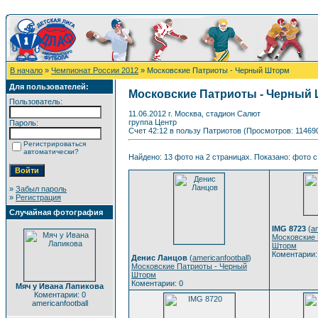
В начало
»
Чемпионат России 2012
» Московские Патриоты - Черный Шторм
Для пользователей:
Московские Патриоты - Черный
Пользователь:
11.06.2012 г. Москва, стадион Салют
группа Центр
Пароль:
Счет 42:12 в пользу Патриотов (Просмотров: 11469
Регистрироваться
автоматически?
Найдено: 13 фото на 2 страницах. Показано: фото с 
»
Забыл пароль
»
Регистрация
Случайная фотография
IMG 8723
(
am
Московские 
Шторм
Коментарии:
Денис Ланцов
(
americanfootball
)
Московские Патриоты - Черный
Шторм
Коментарии: 0
Мяч у Ивана Лапикова
Коментарии: 0
americanfootball