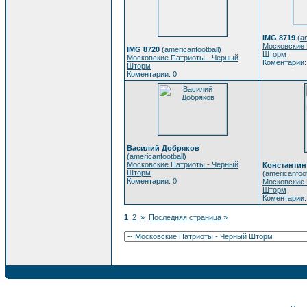
IMG 8719
(
am
Московские 
IMG 8720
(
americanfootball
)
Шторм
Московские Патриоты - Черный
Коментарии:
Шторм
Коментарии: 0
Василий Добряков
(
americanfootball
)
Московские Патриоты - Черный
Константин
Шторм
(
americanfoot
Коментарии: 0
Московские 
Шторм
Коментарии:
1
2
»
Последняя страница »