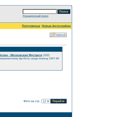
Расширенный поиск
Популярные
Новые фотографии
Волки - Московские Мустанги
(102)
 американскому футболу среди команд 1997-98
Фото на стр.: