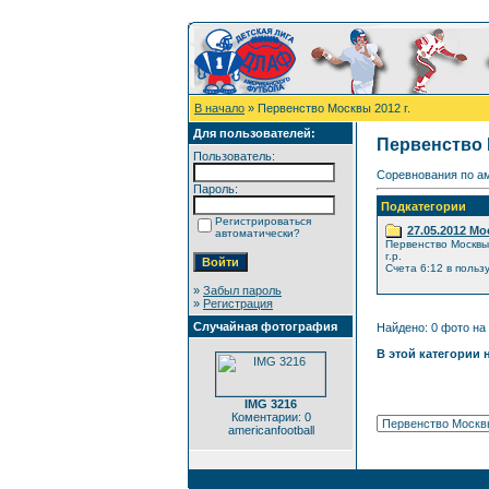
В начало
» Первенство Москвы 2012 г.
Для пользователей:
Первенство 
Пользователь:
Соревнования по а
Пароль:
Подкатегории
Регистрироваться
27.05.2012 М
автоматически?
Первенство Москвы
г.р.
Счета 6:12 в польз
»
Забыл пароль
»
Регистрация
Случайная фотография
Найдено: 0 фото на 
В этой категории 
IMG 3216
Коментарии: 0
americanfootball