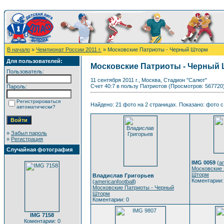
В начало
»
Чемпионат России 2011 г.
» Московские Патриоты - Черный Шторм
Для пользователей:
Московские Патриоты - Черный
Пользователь:
11 сентября 2011 г., Москва, Стадион "Салют"
Счет 40:7 в пользу Патриотов (Просмотров: 567720
Пароль:
Регистрироваться
Найдено: 21 фото на 2 страницах. Показано: фото с 
автоматически?
»
Забыл пароль
»
Регистрация
Случайная фотография
IMG 0059
(
am
Московские 
Шторм
Владислав Григорьев
Коментарии:
(
americanfootball
)
Московские Патриоты - Черный
Шторм
Коментарии: 0
IMG 7158
Коментарии: 0