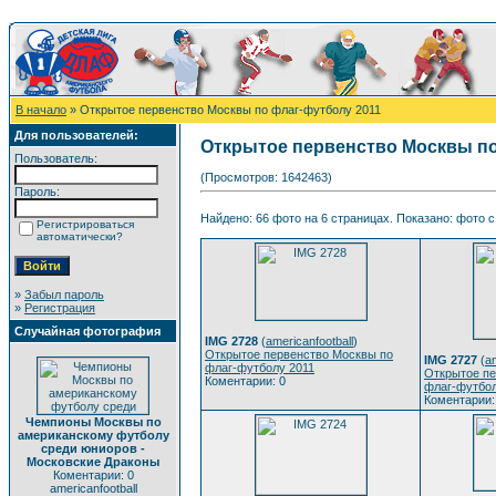
В начало
» Открытое первенство Москвы по флаг-футболу 2011
Для пользователей:
Открытое первенство Москвы по
Пользователь:
(Просмотров: 1642463)
Пароль:
Найдено: 66 фото на 6 страницах. Показано: фото с 
Регистрироваться
автоматически?
»
Забыл пароль
»
Регистрация
Случайная фотография
IMG 2728
(
americanfootball
)
Открытое первенство Москвы по
IMG 2727
(
am
флаг-футболу 2011
Открытое пе
Коментарии: 0
флаг-футбол
Коментарии:
Чемпионы Москвы по
американскому футболу
среди юниоров -
Московские Драконы
Коментарии: 0
americanfootball