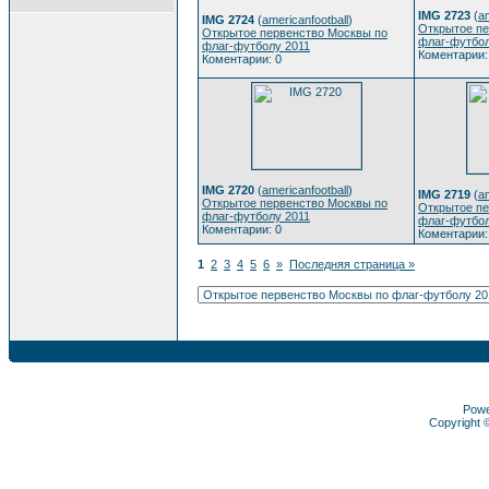
IMG 2723
(
am
IMG 2724
(
americanfootball
)
Открытое пе
Открытое первенство Москвы по
флаг-футбол
флаг-футболу 2011
Коментарии:
Коментарии: 0
IMG 2720
(
americanfootball
)
IMG 2719
(
am
Открытое первенство Москвы по
Открытое пе
флаг-футболу 2011
флаг-футбол
Коментарии: 0
Коментарии:
1
2
3
4
5
6
»
Последняя страница »
Pow
Copyright