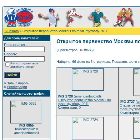
В начало
» Открытое первенство Москвы по флаг-футболу 2011
Для пользователей:
Открытое первенство Москвы по
Пользователь:
(Просмотров: 1638686)
Пароль:
Найдено: 66 фото на 6 страницах. Показано: фото с 
Регистрироваться
автоматически?
»
Забыл пароль
»
Регистрация
Случайная фотография
IMG 2728
(
americanfootball
)
Открытое первенство Москвы по
IMG 2727
(
am
флаг-футболу 2011
Открытое пе
Коментарии: 0
флаг-футбол
Коментарии:
IMG 0855
Коментарии: 0
americanfootball