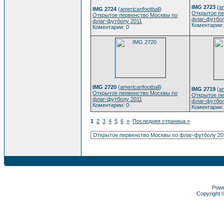
IMG 2723
(
am
IMG 2724
(
americanfootball
)
Открытое пе
Открытое первенство Москвы по
флаг-футбол
флаг-футболу 2011
Коментарии:
Коментарии: 0
IMG 2720
(
americanfootball
)
IMG 2719
(
am
Открытое первенство Москвы по
Открытое пе
флаг-футболу 2011
флаг-футбол
Коментарии: 0
Коментарии:
1
2
3
4
5
6
»
Последняя страница »
Pow
Copyright