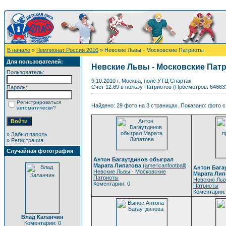
В начало
»
Чемпионат России 2010
» Невские Львы - Московские Патриоты
Для пользователей:
Невские Львы - Московские Пат
Пользователь:
9.10.2010 г. Москва, поле УТЦ Спартак
Счет 12:69 в пользу Патриотов (Просмотров: 64663
Пароль:
Регистрироваться
Найдено: 29 фото на 3 страницах. Показано: фото с 
автоматически?
»
Забыл пароль
»
Регистрация
Случайная фотография
Антон Багаутдинов обыграл
Марата Липатова
(
americanfootball
)
Антон Бага
Невские Львы - Московские
Марата Лип
Патриоты
Невские Льв
Коментарии: 0
Патриоты
Коментарии:
Влад Каланчин
Коментарии: 0