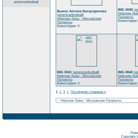
americanfootball
IMG 0046
(
am
Вынос Антона Багаутдинова
Невские Льв
(
americanfootball
)
Патриоты
Невские Львы - Московские
Коментарии:
Патриоты
Коментарии: 0
IMG 0041
(
americanfootball
)
IMG 0040
(
am
Невские Львы - Московские
Невские Льв
Патриоты
Патриоты
Коментарии: 0
Коментарии:
1
2
3
»
Последняя страница »
Pow
Copyright