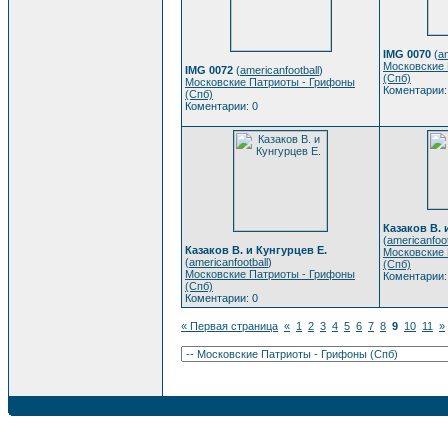
IMG 0070
(
am
Московские 
IMG 0072
(
americanfootball
)
(Спб)
Московские Патриоты - Грифоны
Коментарии:
(Спб)
Коментарии: 0
Казаков В. 
(
americanfoot
Казаков В. и Кунгурцев Е.
Московские 
(
americanfootball
)
(Спб)
Московские Патриоты - Грифоны
Коментарии:
(Спб)
Коментарии: 0
« Первая страница
«
1
2
3
4
5
6
7
8
9
10
11
»