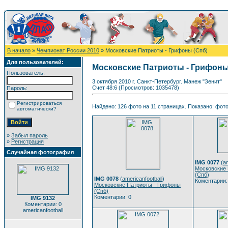
В начало
»
Чемпионат России 2010
» Московские Патриоты - Грифоны (Спб)
Для пользователей:
Московские Патриоты - Грифоны
Пользователь:
3 октября 2010 г. Санкт-Петербург. Манеж "Зенит"
Счет 48:6 (Просмотров: 1035478)
Пароль:
Регистрироваться
Найдено: 126 фото на 11 страницах. Показано: фото 
автоматически?
»
Забыл пароль
»
Регистрация
Случайная фотография
IMG 0077
(
am
Московские 
(Спб)
IMG 0078
(
americanfootball
)
Коментарии:
Московские Патриоты - Грифоны
(Спб)
Коментарии: 0
IMG 9132
Коментарии: 0
americanfootball