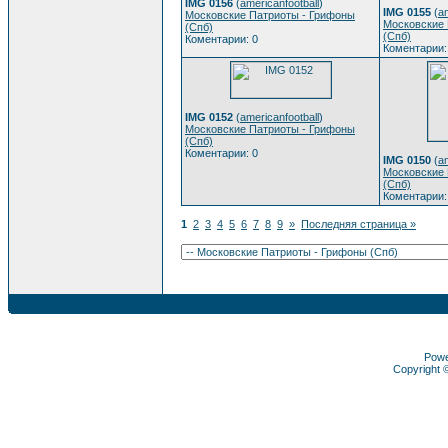
IMG 0156
(
americanfootball
)
IMG 0155
(
am
Московские Патриоты - Грифоны
Московские 
(Спб)
(Спб)
Коментарии: 0
Коментарии:
IMG 0152
(
americanfootball
)
Московские Патриоты - Грифоны
(Спб)
Коментарии: 0
IMG 0150
(
am
Московские 
(Спб)
Коментарии:
1
2
3
4
5
6
7
8
9
»
Последняя страница »
Pow
Copyright