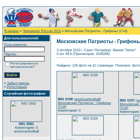
В начало
»
Чемпионат России 2010
» Московские Патриоты - Грифоны (Спб)
Для пользователей:
Московские Патриоты - Грифоны
Пользователь:
3 октября 2010 г. Санкт-Петербург. Манеж "Зенит"
Счет 48:6 (Просмотров: 1038266)
Пароль:
Регистрироваться
Найдено: 126 фото на 11 страницах. Показано: фото 
автоматически?
»
Забыл пароль
»
Регистрация
Случайная фотография
IMG 0198
(
americanfootball
)
IMG 0197
(
am
Московские Патриоты - Грифоны
Московские 
(Спб)
(Спб)
Коментарии: 0
Коментарии:
IMG 0582
Коментарии: 0
americanfootball