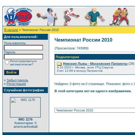
В начало
» Чемпионат России 2010
Для пользователей:
Чемпионат России 2010
Пользователь:
(Просмотров: 743089)
Пароль:
Подкатегории
Регистрироваться
Невские Львы - Московские Патриоты
(29)
автоматически?
9.10.2010 г. Москва, поле УТЦ Спартак
Счет 12:69 в пользу Патриотов
»
Забыл пароль
»
Регистрация
Найдено: 0 фото на 0 страницах. Показано: фото с 0
Случайная фотография
В этой категории нет ни одного изображения.
IMG 1176
Коментарии: 0
americanfootball