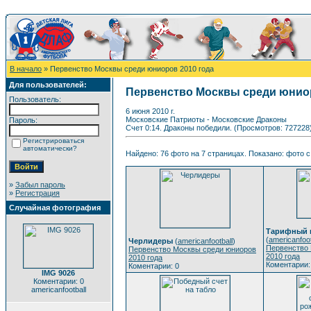
В начало
» Первенство Москвы среди юниоров 2010 года
Для пользователей:
Первенство Москвы среди юниор
Пользователь:
6 июня 2010 г.
Московские Патриоты - Московские Драконы
Пароль:
Счет 0:14. Драконы победили. (Просмотров: 727228
Регистрироваться
автоматически?
Найдено: 76 фото на 7 страницах. Показано: фото с 
»
Забыл пароль
»
Регистрация
Случайная фотография
Тарифный п
(
americanfoot
Черлидеры
(
americanfootball
)
Первенство
Первенство Москвы среди юниоров
2010 года
2010 года
Коментарии:
Коментарии: 0
IMG 9026
Коментарии: 0
americanfootball