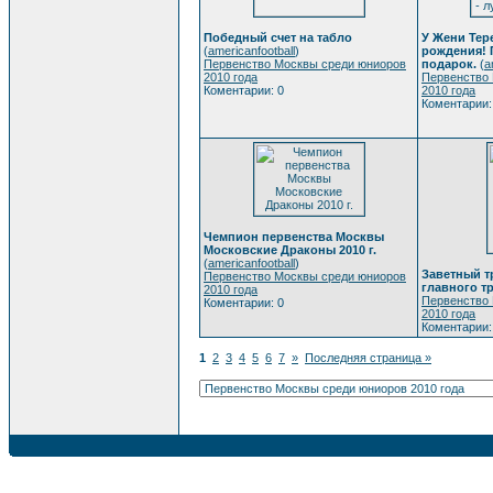
Победный счет на табло
У Жени Тер
(
americanfootball
)
рождения! 
Первенство Москвы среди юниоров
подарок.
(
a
2010 года
Первенство
Коментарии: 0
2010 года
Коментарии:
Чемпион первенства Москвы
Московские Драконы 2010 г.
(
americanfootball
)
Заветный т
Первенство Москвы среди юниоров
главного т
2010 года
Первенство
Коментарии: 0
2010 года
Коментарии:
1
2
3
4
5
6
7
»
Последняя страница »