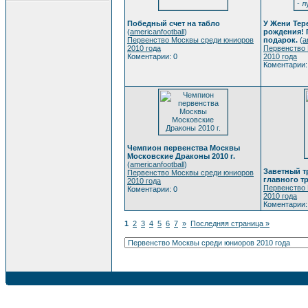
Победный счет на табло
У Жени Тер
(
americanfootball
)
рождения! 
Первенство Москвы среди юниоров
подарок.
(
a
2010 года
Первенство
Коментарии: 0
2010 года
Коментарии:
Чемпион первенства Москвы
Московские Драконы 2010 г.
(
americanfootball
)
Заветный т
Первенство Москвы среди юниоров
главного т
2010 года
Первенство
Коментарии: 0
2010 года
Коментарии:
1
2
3
4
5
6
7
»
Последняя страница »