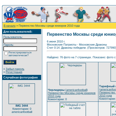
В начало
» Первенство Москвы среди юниоров 2010 года
Для пользователей:
Первенство Москвы среди юниор
Пользователь:
6 июня 2010 г.
Московские Патриоты - Московские Драконы
Пароль:
Счет 0:14. Драконы победили. (Просмотров: 727990
Регистрироваться
автоматически?
Найдено: 76 фото на 7 страницах. Показано: фото с 
»
Забыл пароль
»
Регистрация
Случайная фотография
Тарифный п
(
americanfoot
Черлидеры
(
americanfootball
)
Первенство
Первенство Москвы среди юниоров
2010 года
2010 года
Коментарии:
Коментарии: 0
IMG 3444
Коментарии: 0
americanfootball