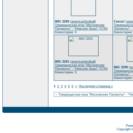
IMG 3295
(
americanfootball
)
Секси!
(
amer
Товарищеская игра "Московские
Товарищеска
Патриоты" - "Невские Львы" (СПб)
Патриоты" -
Коментарии: 0
Коментарии:
IMG 3291
(
americanfootball
)
Товарищеская игра "Московские
IMG 3290
(
am
Патриоты" - "Невские Львы" (СПб)
Товарищеска
Коментарии: 0
Патриоты" -
Коментарии:
1
2
3
4
5
6
»
Последняя страница »
Pow
Copyright