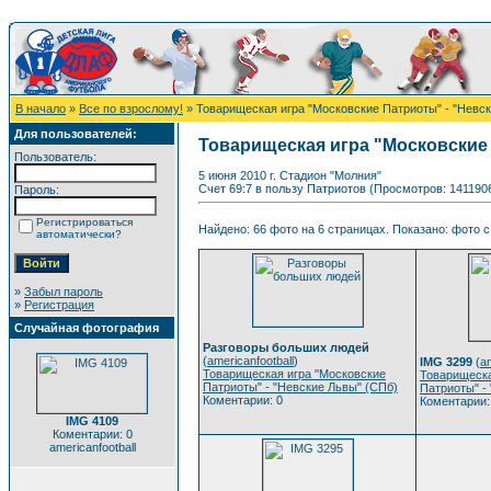
В начало
»
Все по взрослому!
» Товарищеская игра "Московские Патриоты" - "Невс
Для пользователей:
Товарищеская игра "Московские 
Пользователь:
5 июня 2010 г. Стадион "Молния"
Счет 69:7 в пользу Патриотов (Просмотров: 141190
Пароль:
Регистрироваться
Найдено: 66 фото на 6 страницах. Показано: фото с 
автоматически?
»
Забыл пароль
»
Регистрация
Случайная фотография
Разговоры больших людей
(
americanfootball
)
IMG 3299
(
am
Товарищеская игра "Московские
Товарищеска
Патриоты" - "Невские Львы" (СПб)
Патриоты" -
Коментарии: 0
Коментарии:
IMG 4109
Коментарии: 0
americanfootball