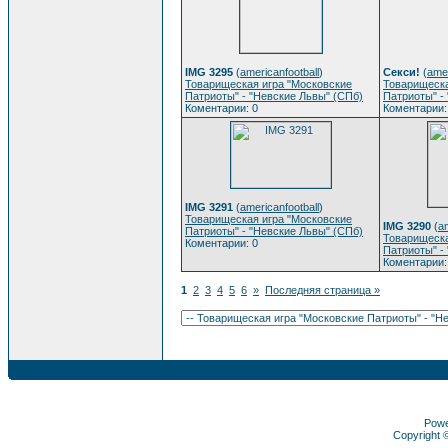
IMG 3295
(
americanfootball
)
Секси!
(
amer
Товарищеская игра "Московские
Товарищеска
Патриоты" - "Невские Львы" (СПб)
Патриоты" -
Коментарии: 0
Коментарии:
IMG 3291
(
americanfootball
)
Товарищеская игра "Московские
IMG 3290
(
am
Патриоты" - "Невские Львы" (СПб)
Товарищеска
Коментарии: 0
Патриоты" -
Коментарии:
1
2
3
4
5
6
»
Последняя страница »
Pow
Copyright