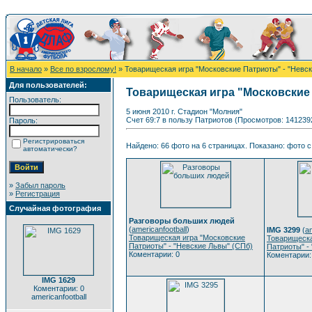
В начало
»
Все по взрослому!
» Товарищеская игра "Московские Патриоты" - "Невс
Для пользователей:
Товарищеская игра "Московские 
Пользователь:
5 июня 2010 г. Стадион "Молния"
Счет 69:7 в пользу Патриотов (Просмотров: 141239
Пароль:
Регистрироваться
Найдено: 66 фото на 6 страницах. Показано: фото с 
автоматически?
»
Забыл пароль
»
Регистрация
Случайная фотография
Разговоры больших людей
(
americanfootball
)
IMG 3299
(
am
Товарищеская игра "Московские
Товарищеска
Патриоты" - "Невские Львы" (СПб)
Патриоты" -
Коментарии: 0
Коментарии:
IMG 1629
Коментарии: 0
americanfootball