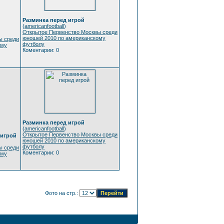
Разминка перед игрой
(
americanfootball
)
Открытое Первенство Москвы среди
юношей 2010 по американскому
ы среди
футболу
ому
Коментарии: 0
Разминка перед игрой
(
americanfootball
)
Открытое Первенство Москвы среди
 игрой
юношей 2010 по американскому
футболу
ы среди
Коментарии: 0
ому
Фото на стр.: