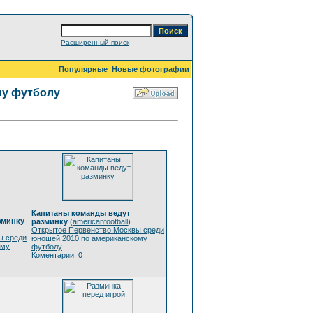
Расширенный поиск
Популярные
Новые фотографии
му футболу
Капитаны команды ведут
зминку
разминку
(
americanfootball
)
Открытое Первенство Москвы среди
ы среди
юношей 2010 по американскому
ому
футболу
Коментарии: 0