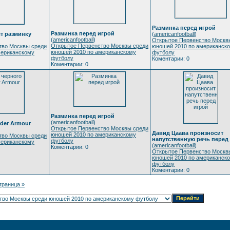
Разминка перед игрой
Разминка перед игрой
т разминку
(
americanfootball
)
(
americanfootball
)
Открытое Первенство Москв
Открытое Первенство Москвы среди
тво Москвы среди
юношей 2010 по американск
юношей 2010 по американскому
мериканскому
футболу
футболу
Коментарии: 0
Коментарии: 0
Разминка перед игрой
(
americanfootball
)
der Armour
Открытое Первенство Москвы среди
Давид Цаава произносит
юношей 2010 по американскому
тво Москвы среди
напутственную речь перед
футболу
мериканскому
(
americanfootball
)
Коментарии: 0
Открытое Первенство Москв
юношей 2010 по американск
футболу
Коментарии: 0
траница »