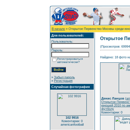
В начало
» Открытое Первенство Москвы среди юно
Для пользователей:
Открытое Пе
Пользователь:
(Просмотров: 69994
Пароль:
Найдено: 18 фото на
Регистрироваться
автоматически?
»
Забыл пароль
»
Регистрация
Случайная фотография
Денис Ланцов
(
am
Открытое Первенс
юношей 2010 по а
футболу
Коментарии: 0
102 9916
Коментарии: 0
americanfootball