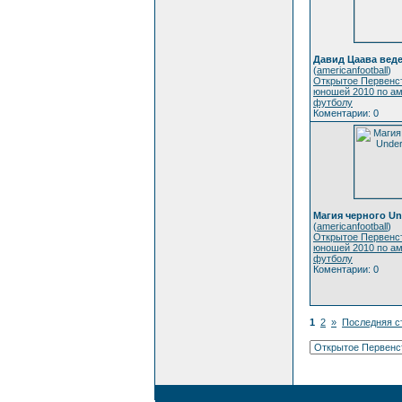
Давид Цаава веде
(
americanfootball
)
Открытое Первенс
юношей 2010 по а
футболу
Коментарии: 0
Магия черного Un
(
americanfootball
)
Открытое Первенс
юношей 2010 по а
футболу
Коментарии: 0
1
2
»
Последняя с