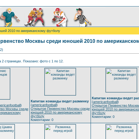
шей 2010 по американскому футболу
рвенство Москвы среди юношей 2010 по американско
2)
 2 страницах. Показано: фото с 1 по 12.
Капитан команды ведет ра
Капитан команды ведет разминку
(
americanfootball
)
(
americanfootball
)
ericanfootball
)
Открытое Первенство Москв
Открытое Первенство Москвы среди
тво Москвы среди
юношей 2010 по американск
юношей 2010 по американскому
мериканскому
футболу
футболу
Коментарии: 0
Коментарии: 0