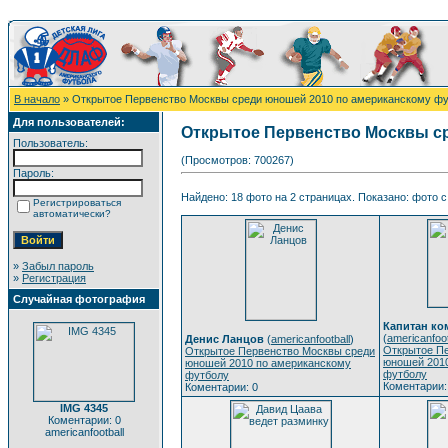
В начало
» Открытое Первенство Москвы среди юношей 2010 по американскому ф
Для пользователей:
Открытое Первенство Москвы с
Пользователь:
(Просмотров: 700267)
Пароль:
Найдено: 18 фото на 2 страницах. Показано: фото с 
Регистрироваться
автоматически?
»
Забыл пароль
»
Регистрация
Случайная фотография
Капитан ко
(
americanfoot
Денис Ланцов
(
americanfootball
)
Открытое П
Открытое Первенство Москвы среди
юношей 201
юношей 2010 по американскому
футболу
футболу
Коментарии:
Коментарии: 0
IMG 4345
Коментарии: 0
americanfootball