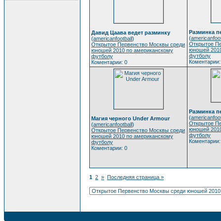
Разминка п
Давид Цаава ведет разминку
(
americanfoot
(
americanfootball
)
Открытое П
Открытое Первенство Москвы среди
юношей 201
юношей 2010 по американскому
футболу
футболу
Коментарии:
Коментарии: 0
Разминка п
(
americanfoot
Магия черного Under Armour
Открытое П
(
americanfootball
)
юношей 201
Открытое Первенство Москвы среди
футболу
юношей 2010 по американскому
Коментарии:
футболу
Коментарии: 0
1
2
»
Последняя страница »