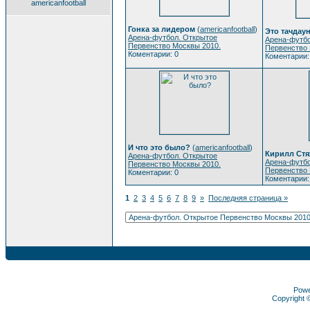
americanfootball
Гонка за лидером
(
americanfootball
)
Это тачдаун
Арена-футбол. Открытое
Арена-футбо
Первенство Москвы 2010.
Первенство 
Коментарии: 0
Коментарии:
И что это было?
(
americanfootball
)
Кирилл Ст
Арена-футбол. Открытое
Арена-футбо
Первенство Москвы 2010.
Первенство 
Коментарии: 0
Коментарии:
1
2
3
4
5
6
7
8
9
»
Последняя страница »
Pow
Copyright