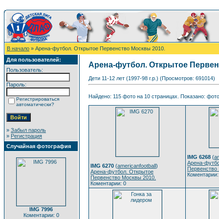
В начало
» Арена-футбол. Открытое Первенство Москвы 2010.
Для пользователей:
Арена-футбол. Открытое Первен
Пользователь:
Дети 11-12 лет (1997-98 г.р.) (Просмотров: 691014)
Пароль:
Найдено: 115 фото на 10 страницах. Показано: фото 
Регистрироваться
автоматически?
»
Забыл пароль
»
Регистрация
Случайная фотография
IMG 6268
(
am
Арена-футбо
IMG 6270
(
americanfootball
)
Первенство 
Арена-футбол. Открытое
Коментарии:
Первенство Москвы 2010.
Коментарии: 0
IMG 7996
Коментарии: 0