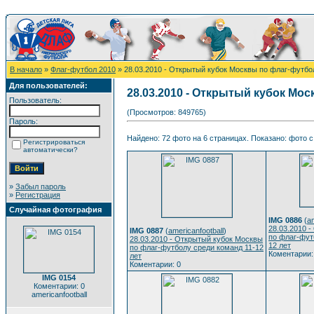
В начало
»
Флаг-футбол 2010
» 28.03.2010 - Открытый кубок Москвы по флаг-футбол
Для пользователей:
28.03.2010 - Открытый кубок Мос
Пользователь:
(Просмотров: 849765)
Пароль:
Найдено: 72 фото на 6 страницах. Показано: фото с 
Регистрироваться
автоматически?
»
Забыл пароль
»
Регистрация
Случайная фотография
IMG 0886
(
am
28.03.2010 
IMG 0887
(
americanfootball
)
по флаг-фут
28.03.2010 - Открытый кубок Москвы
12 лет
по флаг-футболу среди команд 11-12
Коментарии:
лет
Коментарии: 0
IMG 0154
Коментарии: 0
americanfootball