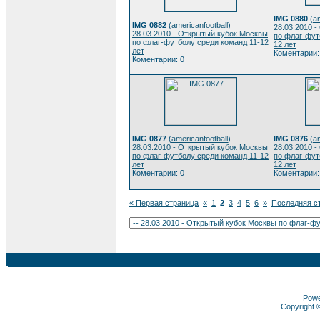
IMG 0880
(
am
IMG 0882
(
americanfootball
)
28.03.2010 
28.03.2010 - Открытый кубок Москвы
по флаг-фут
по флаг-футболу среди команд 11-12
12 лет
лет
Коментарии:
Коментарии: 0
IMG 0877
(
americanfootball
)
IMG 0876
(
am
28.03.2010 - Открытый кубок Москвы
28.03.2010 
по флаг-футболу среди команд 11-12
по флаг-фут
лет
12 лет
Коментарии: 0
Коментарии:
« Первая страница
«
1
2
3
4
5
6
»
Последняя с
Pow
Copyright