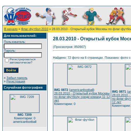
В начало
»
Флаг-футбол 2010
» 28.03.2010 - Открытый кубок Москвы по флаг-футбол
Для пользователей:
28.03.2010 - Открытый кубок Мос
Пользователь:
(Просмотров: 850907)
Пароль:
Найдено: 72 фото на 6 страницах. Показано: фото с 
Регистрироваться
автоматически?
»
Забыл пароль
»
Регистрация
Случайная фотография
IMG 0872
(
americanfootball
)
IMG 0871
(
am
28.03.2010 - Открытый кубок Москвы
28.03.2010 
по флаг-футболу среди команд 11-12
по флаг-фут
лет
12 лет
Коментарии: 0
Коментарии:
IMG 7209
Коментарии: 0
americanfootball