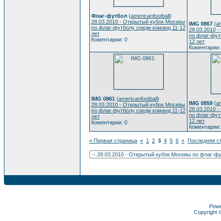
Флаг-футбол
(
americanfootball
)
28.03.2010 - Открытый кубок Москвы
IMG 0867
(
am
по флаг-футболу среди команд 11-12
28.03.2010 
лет
по флаг-фут
Коментарии: 0
12 лет
Коментарии:
IMG 0861
(
americanfootball
)
IMG 0859
(
am
28.03.2010 - Открытый кубок Москвы
28.03.2010 
по флаг-футболу среди команд 11-12
по флаг-фут
лет
12 лет
Коментарии: 0
Коментарии:
« Первая страница
«
1
2
3
4
5
6
»
Последняя с
Pow
Copyright