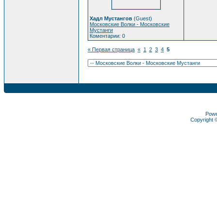
Хадл Мустангов
(Guest)
Московские Волки - Московские
Мустанги
Коментарии: 0
« Первая страница
«
1
2
3
4
5
Pow
Copyright