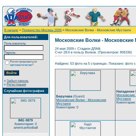
В начало
»
Первенство Москвы 2009
» Московские Волки - Московские Мустанги
Для пользователей:
Московские Волки - Московские 
Пользователь:
24 мая 2009 г. Стадион ДЛАФ.
Счет 28:6 в пользу Волков. (Просмотров: 806336)
Пароль:
Регистрироваться
Найдено: 53 фото на 5 страницах. Показано: фото с 
автоматически?
»
Забыл пароль
»
Регистрация
Случайная фотография
Нападение
Московские 
Берулава
(Guest)
Мустанги
Московские Волки - Московские
Коментарии:
Мустанги
Коментарии: 0
IMG 0879
Коментарии: 0
americanfootball