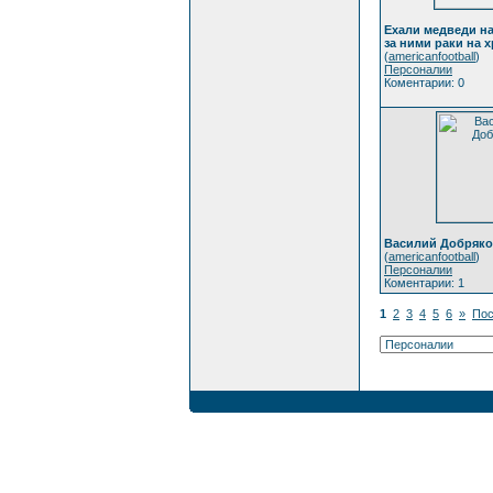
Ехали медведи на
за ними раки на х
(
americanfootball
)
Персоналии
Коментарии: 0
Василий Добряк
(
americanfootball
)
Персоналии
Коментарии: 1
1
2
3
4
5
6
»
Пос