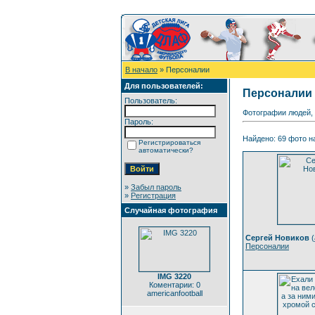
В начало
» Персоналии
Для пользователей:
Персоналии
Пользователь:
Фотографии людей,
Пароль:
Найдено: 69 фото на
Регистрироваться
автоматически?
»
Забыл пароль
»
Регистрация
Случайная фотография
Сергей Новиков
(
Персоналии
IMG 3220
Коментарии: 0
americanfootball