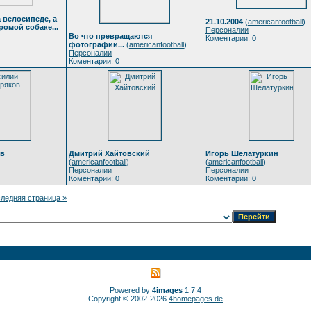
 велосипеде, а
21.10.2004
(
americanfootball
)
ромой собаке...
Персоналии
Во что превращаются
Коментарии: 0
фотографии...
(
americanfootball
)
Персоналии
Коментарии: 0
ов
Дмитрий Хайтовский
Игорь Шелатуркин
(
americanfootball
)
(
americanfootball
)
Персоналии
Персоналии
Коментарии: 0
Коментарии: 0
ледняя страница »
Powered by
4images
1.7.4
Copyright © 2002-2026
4homepages.de