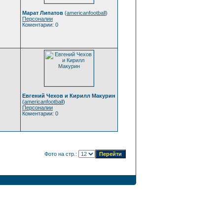
Марат Липатов
(
americanfootball
)
Персоналии
Коментарии: 0
Евгений Чехов и Кирилл Макурин
(
americanfootball
)
Персоналии
Коментарии: 0
Фото на стр.: