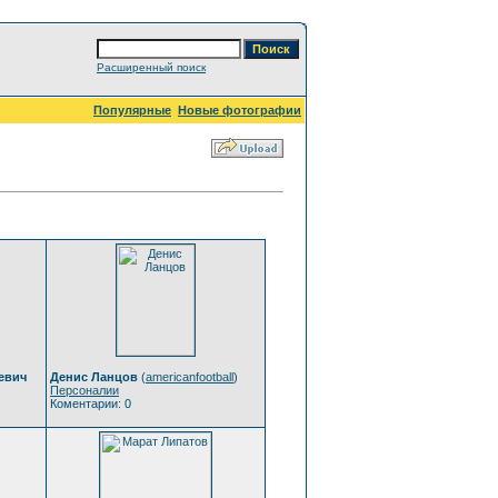
Расширенный поиск
Популярные
Новые фотографии
евич
Денис Ланцов
(
americanfootball
)
Персоналии
Коментарии: 0