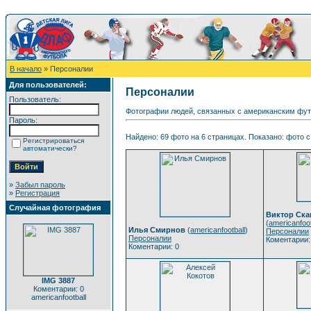
В начало
» Персоналии
Для пользователей:
Персоналии
Пользователь:
Фотографии людей, связанных с американским фут
Пароль:
Найдено: 69 фото на 6 страницах. Показано: фото с 
Регистрироваться
автоматически?
»
Забыл пароль
»
Регистрация
Случайная фотография
Виктор Ска
(
americanfoot
Илья Смирнов
(
americanfootball
)
Персоналии
Персоналии
Коментарии:
Коментарии: 0
IMG 3887
Коментарии: 0
americanfootball