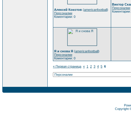
Виктор Ск
Персоналии
Алексей Кокотов
(
americanfootball
)
Коментарии:
Персоналии
Коментарии: 0
Я и снова Я
(
americanfootball
)
Персоналии
Коментарии: 0
« Первая страница
«
1
2
3
4
5
6
Pow
Copyright