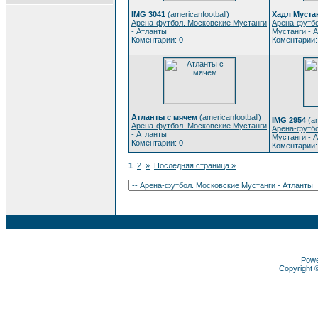
IMG 3041
(
americanfootball
)
Хадл Муста
Арена-футбол. Московские Мустанги
Арена-футбо
- Атланты
Мустанги - 
Коментарии: 0
Коментарии:
Атланты с мячем
(
americanfootball
)
IMG 2954
(
am
Арена-футбол. Московские Мустанги
Арена-футбо
- Атланты
Мустанги - 
Коментарии: 0
Коментарии:
1
2
»
Последняя страница »
Pow
Copyright