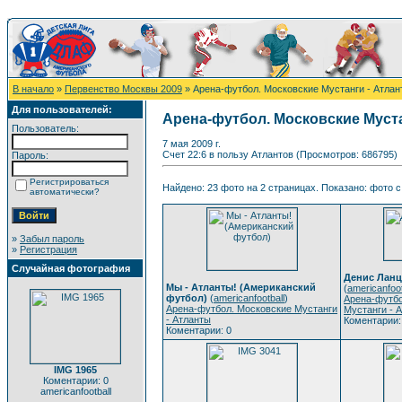
В начало
»
Первенство Москвы 2009
» Арена-футбол. Московские Мустанги - Атлан
Для пользователей:
Арена-футбол. Московские Муст
Пользователь:
7 мая 2009 г.
Счет 22:6 в пользу Атлантов (Просмотров: 686795)
Пароль:
Регистрироваться
Найдено: 23 фото на 2 страницах. Показано: фото с 
автоматически?
»
Забыл пароль
»
Регистрация
Случайная фотография
Денис Ланц
Мы - Атланты! (Американский
(
americanfoot
футбол)
(
americanfootball
)
Арена-футбо
Арена-футбол. Московские Мустанги
Мустанги - 
- Атланты
Коментарии:
Коментарии: 0
IMG 1965
Коментарии: 0
americanfootball