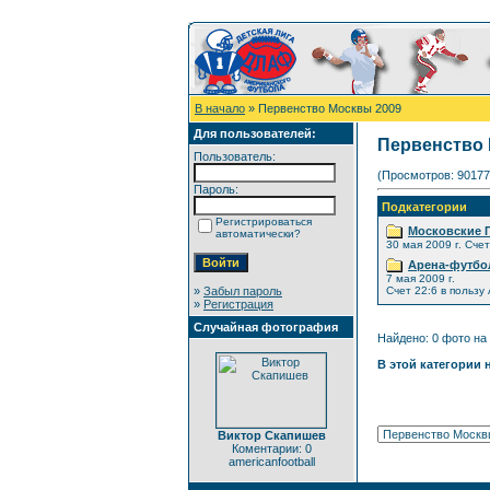
В начало
» Первенство Москвы 2009
Для пользователей:
Первенство 
Пользователь:
(Просмотров: 90177
Пароль:
Подкатегории
Регистрироваться
Московские П
автоматически?
30 мая 2009 г. Сче
Арена-футбол
7 мая 2009 г.
»
Забыл пароль
Счет 22:6 в пользу
»
Регистрация
Случайная фотография
Найдено: 0 фото на 
В этой категории 
Виктор Скапишев
Коментарии: 0
americanfootball