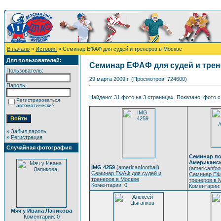
В начало
»
История
» Семинар ЕФАФ для судей и тренеров в Москве
Для пользователей:
Семинар ЕФАФ для судей и трен
Пользователь:
29 марта 2009 г. (Просмотров: 724600)
Пароль:
Найдено: 31 фото на 3 страницах. Показано: фото с 
Регистрироваться
автоматически?
»
Забыл пароль
»
Регистрация
Случайная фотография
Семинар по
Американск
IMG 4259
(
americanfootball
)
(
americanfoot
Семинар ЕФАФ для судей и
Семинар ЕФ
тренеров в Москве
тренеров в 
Коментарии: 0
Коментарии:
Мяч у Ивана Лапикова
Коментарии: 0