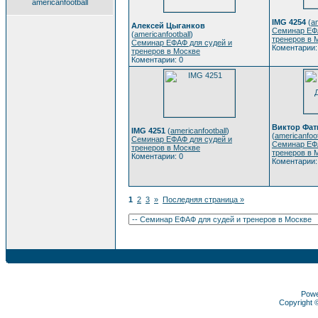
americanfootball
IMG 4254
(
am
Алексей Цыганков
Семинар ЕФ
(
americanfootball
)
тренеров в 
Семинар ЕФАФ для судей и
Коментарии:
тренеров в Москве
Коментарии: 0
Виктор Фат
IMG 4251
(
americanfootball
)
(
americanfoot
Семинар ЕФАФ для судей и
Семинар ЕФ
тренеров в Москве
тренеров в 
Коментарии: 0
Коментарии:
1
2
3
»
Последняя страница »
Pow
Copyright