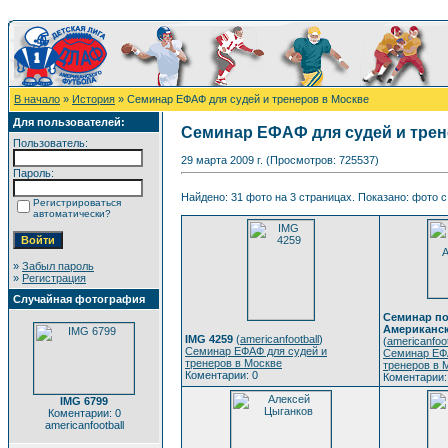
В начало
»
История
» Семинар ЕФАФ для судей и тренеров в Москве
Для пользователей:
Семинар ЕФАФ для судей и трен
Пользователь:
29 марта 2009 г. (Просмотров: 725537)
Пароль:
Найдено: 31 фото на 3 страницах. Показано: фото с 
Регистрироваться
автоматически?
»
Забыл пароль
»
Регистрация
Случайная фотография
Семинар по
Американск
IMG 4259
(
americanfootball
)
(
americanfoot
Семинар ЕФАФ для судей и
Семинар ЕФ
тренеров в Москве
тренеров в 
Коментарии: 0
Коментарии:
IMG 6799
Коментарии: 0
americanfootball