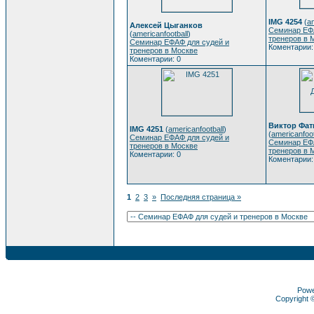
IMG 4254
(
am
Алексей Цыганков
Семинар ЕФ
(
americanfootball
)
тренеров в 
Семинар ЕФАФ для судей и
Коментарии:
тренеров в Москве
Коментарии: 0
Виктор Фат
IMG 4251
(
americanfootball
)
(
americanfoot
Семинар ЕФАФ для судей и
Семинар ЕФ
тренеров в Москве
тренеров в 
Коментарии: 0
Коментарии:
1
2
3
»
Последняя страница »
Pow
Copyright