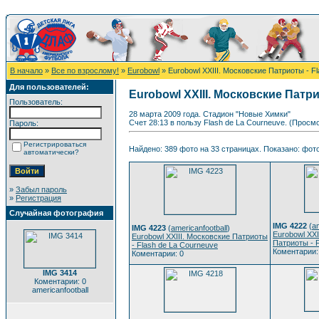
В начало
»
Все по взрослому!
»
Eurobowl
» Eurobowl XXIII. Московские Патриоты - F
Для пользователей:
Eurobowl XXIII. Московские Патри
Пользователь:
28 марта 2009 года. Стадион "Новые Химки"
Счет 28:13 в пользу Flash de La Courneuve. (Просм
Пароль:
Регистрироваться
Найдено: 389 фото на 33 страницах. Показано: фото 
автоматически?
»
Забыл пароль
»
Регистрация
Случайная фотография
IMG 4222
(
am
IMG 4223
(
americanfootball
)
Eurobowl XXI
Eurobowl XXIII. Московские Патриоты
Патриоты - 
- Flash de La Courneuve
Коментарии:
Коментарии: 0
IMG 3414
Коментарии: 0
americanfootball