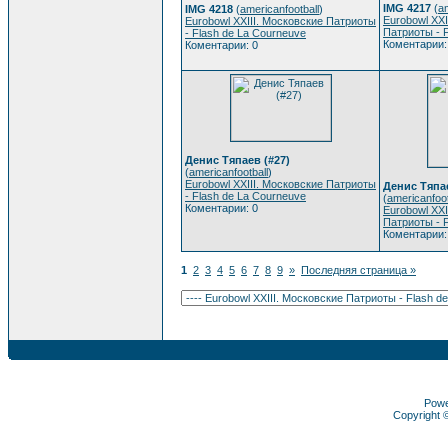
IMG 4217
(
am
IMG 4218
(
americanfootball
)
Eurobowl XXI
Eurobowl XXIII. Московские Патриоты
Патриоты - 
- Flash de La Courneuve
Коментарии:
Коментарии: 0
Денис Тяпаев (#27)
(
americanfootball
)
Eurobowl XXIII. Московские Патриоты
Денис Тяпае
- Flash de La Courneuve
(
americanfoot
Коментарии: 0
Eurobowl XXI
Патриоты - 
Коментарии:
1
2
3
4
5
6
7
8
9
»
Последняя страница »
Pow
Copyright