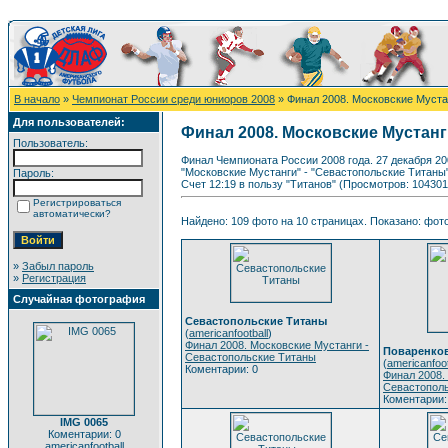
В начало
»
Чемпионат России среди юниоров 2008
» Финал 2008. Московские Муста
Для пользователей:
Финал 2008. Московские Мустанг
Пользователь:
Финал Чемпионата России 2008 года. 27 декабря 20
"Московские Мустанги" - "Севастопольские Титаны
Пароль:
Счет 12:19 в пользу "Титанов" (Просмотров: 104301
Регистрироваться
автоматически?
Найдено: 109 фото на 10 страницах. Показано: фото 
»
Забыл пароль
»
Регистрация
Случайная фотография
Севастопольские Титаны
(
americanfootball
)
Финал 2008. Московские Мустанги -
Поваренков
Севастопольские Титаны
(
americanfoot
Коментарии: 0
Финал 2008.
Севастопол
Коментарии:
IMG 0065
Коментарии: 0
americanfootball