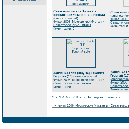
Севастопольские Титаны -
Севастопол
победители Чемпионата России
(
americanfoot
(
americanfootball
)
Финал 2008.
Финал 2008. Московские Мустанги -
Севастопол
Севастопольские Титаны
Коментарии:
Коментарии: 0
Заиченко Гл
Заиченко Глеб (88), Чернякович
Георгий (10
Георгий (10)
(
americanfootball
)
(
americanfoot
Финал 2008. Московские Мустанги -
Финал 2008.
Севастопольские Титаны
Севастопол
Коментарии: 0
Коментарии:
1
2
3
4
5
6
7
8
9
»
Последняя страница »