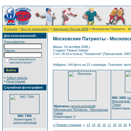
В начало
»
Все по взрослому!
»
Чемпионат России 2008
» Московские Патриоты - М
Для пользователей:
Московские Патриоты - Московс
Пользователь:
Финал. 19 октября 2008 г.
Стадион "Новые Химки".
Пароль:
Счет 18:16 в пользу "Патриотов" (Просмотров: 3307
Регистрироваться
автоматически?
Найдено: 244 фото на 21 страницах. Показано: фото
»
Забыл пароль
»
Регистрация
Случайная фотография
IMG 3455
(
am
Московские 
Танки
Мужчины
(
americanfootball
)
Коментарии:
Московские Патриоты - Московские
Танки
IMG 7394
Коментарии: 0
Коментарии: 0
americanfootball
« Первая страница
«
13
14
15
16
17
18
19
20
2