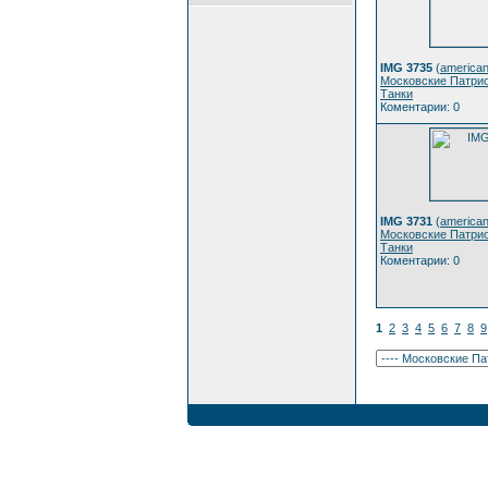
IMG 3735
(
american
Московские Патрио
Танки
Коментарии: 0
IMG 3731
(
american
Московские Патрио
Танки
Коментарии: 0
1
2
3
4
5
6
7
8
9