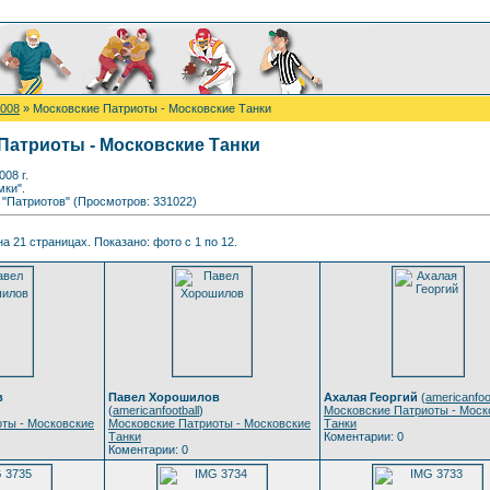
2008
» Московские Патриоты - Московские Танки
Патриоты - Московские Танки
008 г.
мки".
у "Патриотов" (Просмотров: 331022)
а 21 страницах. Показано: фото с 1 по 12.
в
Павел Хорошилов
Ахалая Георгий
(
americanfoo
(
americanfootball
)
Московские Патриоты - Моск
ты - Московские
Московские Патриоты - Московские
Танки
Танки
Коментарии: 0
Коментарии: 0