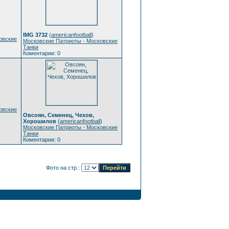
IMG 3732
(
americanfootball
)
овские
Московские Патриоты - Московские
Танки
Коментарии: 0
)
овские
Овсоян, Семенец, Чехов,
Хорошилов
(
americanfootball
)
Московские Патриоты - Московские
Танки
Коментарии: 0
Фото на стр.: