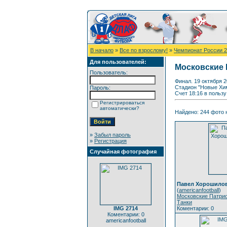
В начало
»
Все по взрослому!
»
Чемпионат России 
Для пользователей:
Московские 
Пользователь:
Финал. 19 октября 2
Стадион "Новые Хи
Пароль:
Счет 18:16 в польз
Регистрироваться
автоматически?
Найдено: 244 фото н
»
Забыл пароль
»
Регистрация
Случайная фотография
Павел Хорошило
(
americanfootball
)
Московские Патрио
Танки
IMG 2714
Коментарии: 0
Коментарии: 0
americanfootball