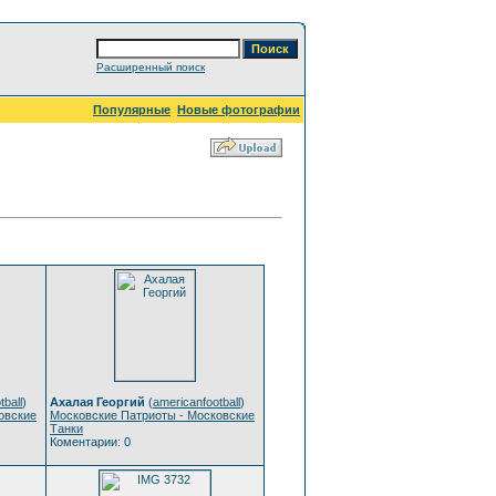
Расширенный поиск
Популярные
Новые фотографии
tball
)
Ахалая Георгий
(
americanfootball
)
овские
Московские Патриоты - Московские
Танки
Коментарии: 0