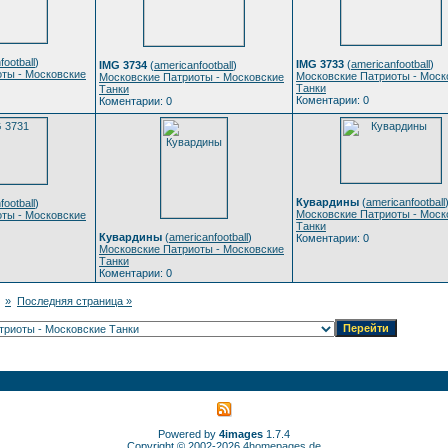
football
)
IMG 3733
(
americanfootball
)
IMG 3734
(
americanfootball
)
ты - Московские
Московские Патриоты - Моск
Московские Патриоты - Московские
Танки
Танки
Коментарии: 0
Коментарии: 0
Кувардины
(
americanfootball
football
)
Московские Патриоты - Моск
ты - Московские
Танки
Кувардины
(
americanfootball
)
Коментарии: 0
Московские Патриоты - Московские
Танки
Коментарии: 0
»
Последняя страница »
Powered by
4images
1.7.4
Copyright © 2002-2026
4homepages.de