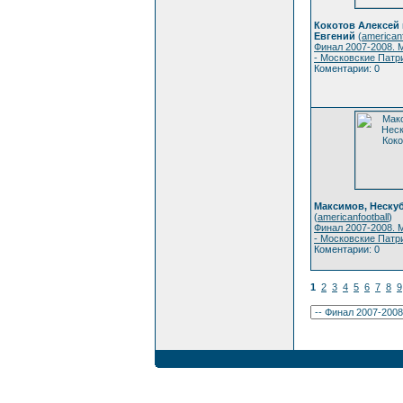
Кокотов Алексей
Евгений
(
americanf
Финал 2007-2008. 
- Московские Патр
Коментарии: 0
Максимов, Неску
(
americanfootball
)
Финал 2007-2008. 
- Московские Патр
Коментарии: 0
1
2
3
4
5
6
7
8
9