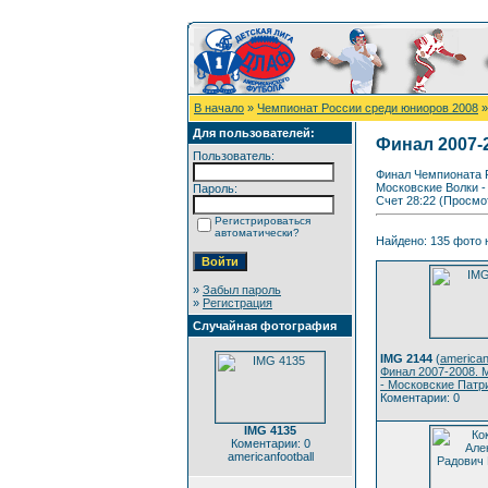
В начало
»
Чемпионат России среди юниоров 2008
»
Для пользователей:
Финал 2007-
Пользователь:
Финал Чемпионата Р
Московские Волки 
Пароль:
Счет 28:22 (Просмо
Регистрироваться
автоматически?
Найдено: 135 фото н
»
Забыл пароль
»
Регистрация
Случайная фотография
IMG 2144
(
american
Финал 2007-2008. 
- Московские Патр
Коментарии: 0
IMG 4135
Коментарии: 0
americanfootball