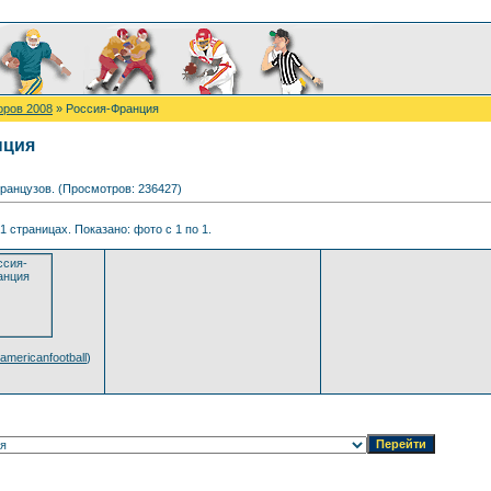
оров 2008
» Россия-Франция
нция
французов. (Просмотров: 236427)
1 страницах. Показано: фото с 1 по 1.
americanfootball
)