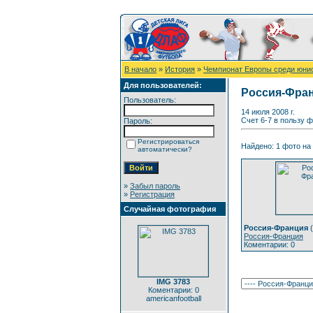
В начало
»
История
»
Чемпионат Европы среди юни
Для пользователей:
Россия-Фра
Пользователь:
14 июля 2008 г.
Счет 6-7 в пользу 
Пароль:
Регистрироваться
Найдено: 1 фото на 
автоматически?
»
Забыл пароль
»
Регистрация
Случайная фотография
Россия-Франция
(
Россия-Франция
Коментарии: 0
IMG 3783
Коментарии: 0
americanfootball