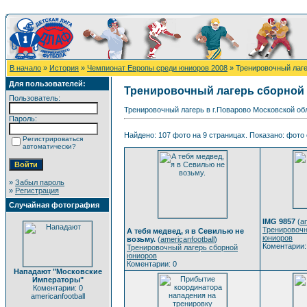
В начало
»
История
»
Чемпионат Европы среди юниоров 2008
» Тренировочный лаг
Для пользователей:
Тренировочный лагерь сборной
Пользователь:
Тренировочный лагерь в г.Поварово Московской обл
Пароль:
Найдено: 107 фото на 9 страницах. Показано: фото с
Регистрироваться
автоматически?
»
Забыл пароль
»
Регистрация
Случайная фотография
IMG 9857
(
am
Тренировочн
А тебя медвед, я в Севилью не
юниоров
возьму.
(
americanfootball
)
Коментарии:
Тренировочный лагерь сборной
юниоров
Коментарии: 0
Нападают "Московские
Императоры"
Коментарии: 0
americanfootball