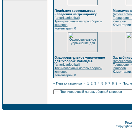
Прибытие координатора
Максимов в
нападения на тренировку
(
americanfoot
(
americanfootball
)
Тренировочн
Тренировочный лагерь сборной
юниоров
юниоров
Коментарии:
Коментарии: 0
Оздоровительное упражнение
Эх, дубинуш
для "хворой" команды.
(
americanfoot
(
americanfootball
)
Тренировочн
Тренировочный лагерь сборной
юниоров
юниоров
Коментарии:
Коментарии: 0
« Первая страница
«
1
2
3
4
5
6
7
8
9
»
После
Pow
Copyright