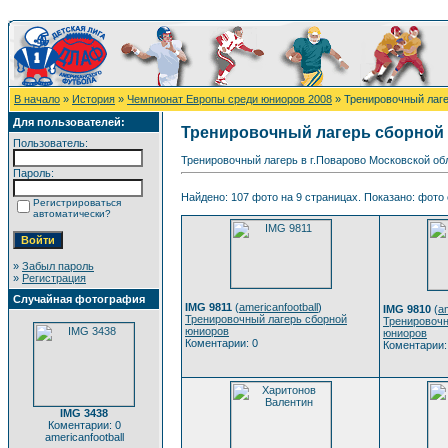
В начало
»
История
»
Чемпионат Европы среди юниоров 2008
» Тренировочный лаг
Для пользователей:
Тренировочный лагерь сборной
Пользователь:
Тренировочный лагерь в г.Поварово Московской обл
Пароль:
Найдено: 107 фото на 9 страницах. Показано: фото с
Регистрироваться
автоматически?
»
Забыл пароль
»
Регистрация
Случайная фотография
IMG 9811
(
americanfootball
)
IMG 9810
(
am
Тренировочный лагерь сборной
Тренировочн
юниоров
юниоров
Коментарии: 0
Коментарии:
IMG 3438
Коментарии: 0
americanfootball