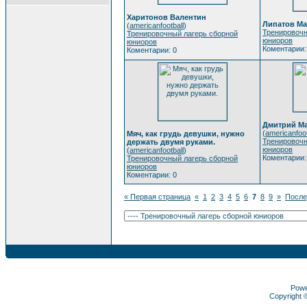
Харитонов Валентин
Липатов Ма
(
americanfootball
)
Тренировочн
Тренировочный лагерь сборной
юниоров
юниоров
Коментарии:
Коментарии: 0
Дмитрий М
(
americanfoot
Мяч, как грудь девушки, нужно
Тренировочн
держать двумя руками.
юниоров
(
americanfootball
)
Коментарии:
Тренировочный лагерь сборной
юниоров
Коментарии: 0
« Первая страница
«
1
2
3
4
5
6
7
8
9
»
После
Pow
Copyright