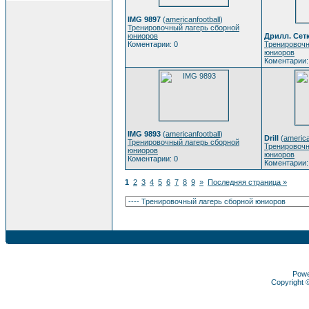
IMG 9897
(
americanfootball
)
Тренировочный лагерь сборной
юниоров
Дрилл. Сет
Коментарии: 0
Тренировочн
юниоров
Коментарии:
IMG 9893
(
americanfootball
)
Drill
(
america
Тренировочный лагерь сборной
Тренировочн
юниоров
юниоров
Коментарии: 0
Коментарии:
1
2
3
4
5
6
7
8
9
»
Последняя страница »
Pow
Copyright