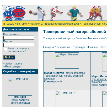
В начало
»
История
»
Чемпионат Европы среди юниоров 2008
» Тренировочный лаг
Для пользователей:
Тренировочный лагерь сборной
Пользователь:
Тренировочный лагерь в г.Поварово Московской обл
Пароль:
Найдено: 107 фото на 9 страницах. Показано: фото с
Регистрироваться
автоматически?
»
Забыл пароль
»
Регистрация
Случайная фотография
Марат Липатов
(
americanfootball
)
Тренировочный лагерь сборной
Марат Липа
юниоров
Тренировочн
Коментарии: 0
юниоров
Коментарии:
IMG 3400
Коментарии: 0
americanfootball