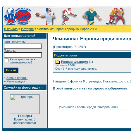
В начало
»
История
» Чемпионат Европы среди юниоров 2008
Для пользователей:
Чемпионат Европы среди юниор
Пользователь:
(Просмотров: 712397)
Пароль:
Подкатегории
Регистрироваться
Россия-Франция
(1)
автоматически?
14 июля 2008 г.
Счет 6-7 в пользу французов.
»
Забыл пароль
»
Регистрация
Найдено: 0 фото на 0 страницах. Показано: фото с 0
Случайная фотография
В этой категории нет ни одного изображения.
Тренеры
Коментарии: 0
americanfootball